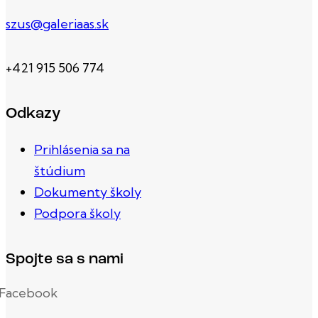
szus@galeriaas.sk
+421 915 506 774
Odkazy
Prihlásenia sa na
štúdium
Dokumenty školy
Podpora školy
Spojte sa s nami
Facebook