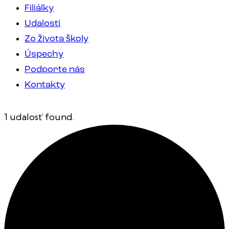
Filiálky
Udalosti
Zo života školy
Úspechy
Podporte nás
Kontakty
1 udalosť found.