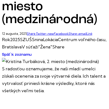
miesto
(medzinárodná)
12 augusta, 2025
Share
Twitter-new
Facebook
Share-email
Link
Rok
2025
SZUŠ
Snina
Lokácia
Centrum voľného času,
Bratislava
V súťaži
"Žena"
Share
Späť k zoznamu
S radosťou oznamujeme, že naši mladí umelci
získali ocenenia za svoje výtvarné diela. Ich talent a
vytrvalosť priniesli krásne výsledky, ktoré nás
všetkých veľmi tešia.