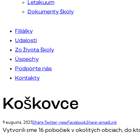
Letakuum
Dokumenty školy
Filiálky
Udalosti
Zo života školy
Úspechy
Podporte nás
Kontakty
Koškovce
9 augusta, 2025
Share
Twitter-new
Facebook
Share-email
Link
Vytvorili sme 16 pobočiek v okolitých obciach, do kt