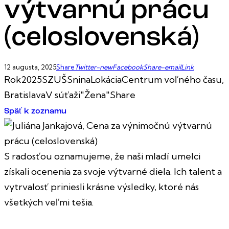
výtvarnú prácu
(celoslovenská)
12 augusta, 2025
Share
Twitter-new
Facebook
Share-email
Link
Rok
2025
SZUŠ
Snina
Lokácia
Centrum voľného času,
Bratislava
V súťaži
"Žena"
Share
Späť k zoznamu
S radosťou oznamujeme, že naši mladí umelci
získali ocenenia za svoje výtvarné diela. Ich talent a
vytrvalosť priniesli krásne výsledky, ktoré nás
všetkých veľmi tešia.