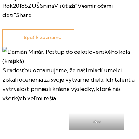
Rok
2018
SZUŠ
Snina
V súťaži
"Vesmír očami
detí"
Share
Späť k zoznamu
S radosťou oznamujeme, že naši mladí umelci
získali ocenenia za svoje výtvarné diela. Ich talent a
vytrvalosť priniesli krásne výsledky, ktoré nás
všetkých veľmi tešia.
dav