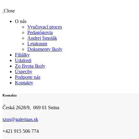
Close
O nás
Vyučovací proces
Pedagógovia
Andrej Smolák
Letakuum
Dokumenty školy
Filiálky
Udalosti
Zo života školy
Úspechy
Podporte nás
Kontakty
Kontakty
Česká 2628/9, 069 01 Snina
szus@galeriaas.sk
+421 915 506 774