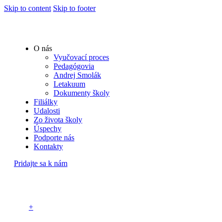
Skip to content
Skip to footer
O nás
Vyučovací proces
Pedagógovia
Andrej Smolák
Letakuum
Dokumenty školy
Filiálky
Udalosti
Zo života školy
Úspechy
Podporte nás
Kontakty
Pridajte sa k nám
+