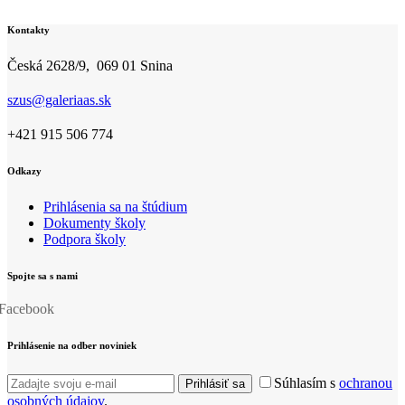
Kontakty
Česká 2628/9, 069 01 Snina
szus@galeriaas.sk
+421 915 506 774
Odkazy
Prihlásenia sa na štúdium
Dokumenty školy
Podpora školy
Spojte sa s nami
Facebook
Prihlásenie na odber noviniek
Súhlasím s
ochranou
Prihlásiť sa
osobných údajov
.