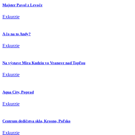
Majster Pavol z Levoče
Exkurzie
A čo na to Andy?
Exkurzie
Na výstave Mira Kudziu vo Vranove nad Topľou
Exkurzie
Aqua City, Poprad
Exkurzie
Centrum dedičstva skla, Krosno, Poľsko
Exkurzie