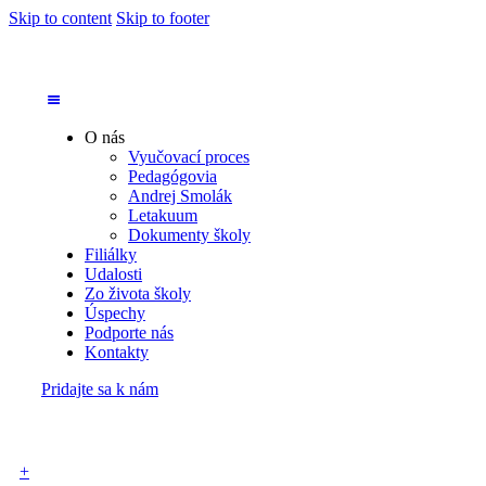
Skip to content
Skip to footer
O nás
Vyučovací proces
Pedagógovia
Andrej Smolák
Letakuum
Dokumenty školy
Filiálky
Udalosti
Zo života školy
Úspechy
Podporte nás
Kontakty
Pridajte sa k nám
+