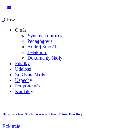
Close
O nás
Vyučovací proces
Pedagógovia
Andrej Smolák
Letakuum
Dokumenty školy
Filiálky
Udalosti
Zo života školy
Úspechy
Podporte nás
Kontakty
Rozprávkar Andersen a sochár Tibor Bartfay
Exkurzie