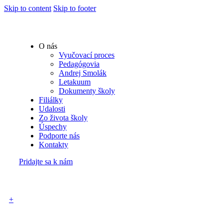
Skip to content
Skip to footer
O nás
Vyučovací proces
Pedagógovia
Andrej Smolák
Letakuum
Dokumenty školy
Filiálky
Udalosti
Zo života školy
Úspechy
Podporte nás
Kontakty
Pridajte sa k nám
+