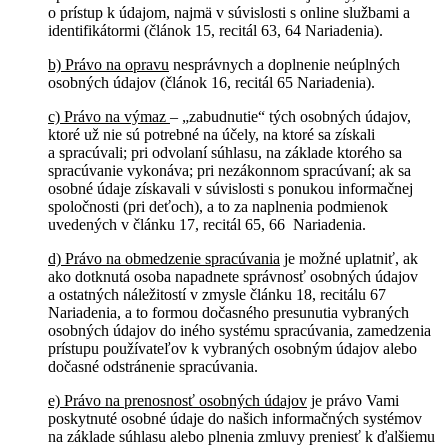
o prístup k údajom, najmä v súvislosti s online službami a
identifikátormi (článok 15, recitál 63, 64 Nariadenia).
b) Právo na opravu
nesprávnych a doplnenie neúplných
osobných údajov (článok 16, recitál 65 Nariadenia).
c) Právo na výmaz
– „zabudnutie“ tých osobných údajov,
ktoré už nie sú potrebné na účely, na ktoré sa získali
a spracúvali; pri odvolaní súhlasu, na základe ktorého sa
spracúvanie vykonáva; pri nezákonnom spracúvaní; ak sa
osobné údaje získavali v súvislosti s ponukou informačnej
spoločnosti (pri deťoch), a to za naplnenia podmienok
uvedených v článku 17, recitál 65, 66 Nariadenia.
d) Právo na obmedzenie spracúvania
je možné uplatniť, ak
ako dotknutá osoba napadnete správnosť osobných údajov
a ostatných náležitostí v zmysle článku 18, recitálu 67
Nariadenia, a to formou dočasného presunutia vybraných
osobných údajov do iného systému spracúvania, zamedzenia
prístupu používateľov k vybraných osobným údajov alebo
dočasné odstránenie spracúvania.
e) Právo na prenosnosť osobných údajov
je právo Vami
poskytnuté osobné údaje do našich informačných systémov
na základe súhlasu alebo plnenia zmluvy preniesť k ďalšiemu