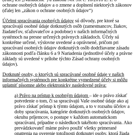
ochrane osobných údajov
a o zmene a doplnení niektorých zákonov
(ďalej len „zákon o ochrane osobných údajov“)
Účelmi spracúvania osobných údajov
sú dôvody, pre ktoré sa
spracúvajú osobné údaje dotknutých osôb (zamestnancov, žiakov,
žiadateľov, sťažovateľov a podobne) v našich informačných
systémoch na presne určených právnych základoch. Účely sú
konkrétne určené, výslovne uvedené a oprávnené, pričom pri
spracúvaní osobných údajov dotknutých osôb dodržiavame zásadu
zákonnosti podľa článku 6 a 9 Nariadenia (jednotlivé účely a právne
základy sú uvedené v prílohe týchto Zásad ochrany osobných
údajov).
Dotknuté osoby, o ktorých sú spracúvané osobné údaje v našich
informačných systémoch pre konkrétne vymedzené účely si môžu
uplatniť písomne alebo elektronicky nasledovné práva:
a) Právo na prístup k osobným údajom
– ide o právo získať
potvrdenie o tom, či sa spracúvajú Vaše osobné údaje ako aj
právo získať prístup k týmto údajom, a to v rozsahu účelov a
doby spracúvania, kategórie dotknutých osobných údajov,
okruhu príjemcov, o postupe v každom automatickom
spracúvaní, prípadne o následkoch takéhoto spracúvania. Ako
prevádzkovateľ máme právo použiť všetky primerané
opatrenia na overenie totožnosti dotknutej osoby, ktorá žiada