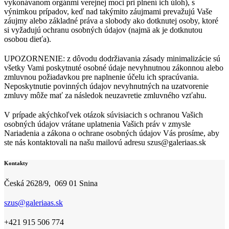
vykonávanom orgánmi verejnej moci pri plnení ich úloh), s
výnimkou prípadov, keď nad takýmito záujmami prevažujú Vaše
záujmy alebo základné práva a slobody ako dotknutej osoby, ktoré
si vyžadujú ochranu osobných údajov (najmä ak je dotknutou
osobou dieťa).
UPOZORNENIE: z dôvodu dodržiavania zásady minimalizácie sú
všetky Vami poskytnuté osobné údaje nevyhnutnou zákonnou alebo
zmluvnou požiadavkou pre naplnenie účelu ich spracúvania.
Neposkytnutie povinných údajov nevyhnutných na uzatvorenie
zmluvy môže mať za následok neuzavretie zmluvného vzťahu.
V prípade akýchkoľvek otázok súvisiacich s ochranou Vašich
osobných údajov vrátane uplatnenia Vašich práv v zmysle
Nariadenia a zákona o ochrane osobných údajov Vás prosíme, aby
ste nás kontaktovali na našu mailovú adresu szus@galeriaas.sk
Kontakty
Česká 2628/9, 069 01 Snina
szus@galeriaas.sk
+421 915 506 774