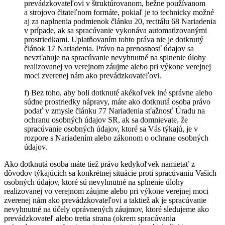
prevádzkovateľovi v štruktúrovanom, bežne používanom
a strojovo čitateľnom formáte, pokiaľ je to technicky možné
aj za naplnenia podmienok článku 20, recitálu 68 Nariadenia
v prípade, ak sa spracúvanie vykonáva automatizovanými
prostriedkami. Uplatňovaním tohto práva nie je dotknutý
článok 17 Nariadenia. Právo na prenosnosť údajov sa
nevzťahuje na spracúvanie nevyhnutné na splnenie úlohy
realizovanej vo verejnom záujme alebo pri výkone verejnej
moci zverenej nám ako prevádzkovateľovi.
f) Bez toho, aby boli dotknuté akékoľvek iné správne alebo
súdne prostriedky nápravy, máte ako dotknutá osoba právo
podať v zmysle článku 77 Nariadenia sťažnosť Úradu na
ochranu osobných údajov SR, ak sa domnievate, že
spracúvanie osobných údajov, ktoré sa Vás týkajú, je v
rozpore s Nariadením alebo zákonom o ochrane osobných
údajov.
Ako dotknutá osoba máte tiež právo kedykoľvek namietať z
dôvodov týkajúcich sa konkrétnej situácie proti spracúvaniu Vašich
osobných údajov, ktoré sú nevyhnutné na splnenie úlohy
realizovanej vo verejnom záujme alebo pri výkone verejnej moci
zverenej nám ako prevádzkovateľovi a taktiež ak je spracúvanie
nevyhnutné na účely oprávnených záujmov, ktoré sledujeme ako
prevádzkovateľ alebo tretia strana (okrem spracúvania