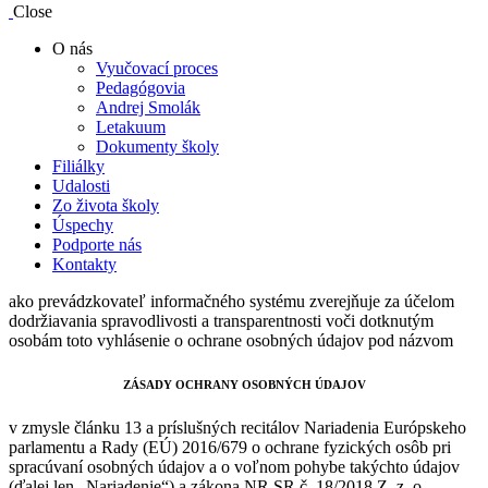
Close
O nás
Vyučovací proces
Pedagógovia
Andrej Smolák
Letakuum
Dokumenty školy
Filiálky
Udalosti
Zo života školy
Úspechy
Podporte nás
Kontakty
ako prevádzkovateľ informačného systému zverejňuje za účelom
dodržiavania spravodlivosti a transparentnosti voči dotknutým
osobám toto vyhlásenie o ochrane osobných údajov pod názvom
ZÁSADY OCHRANY OSOBNÝCH ÚDAJOV
v zmysle článku 13 a príslušných recitálov Nariadenia Európskeho
parlamentu a Rady (EÚ) 2016/679 o ochrane fyzických osôb pri
spracúvaní osobných údajov a o voľnom pohybe takýchto údajov
(ďalej len „Nariadenie“) a zákona NR SR č. 18/2018 Z. z. o