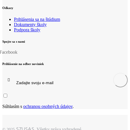
Odkazy
Prihlásenia sa na štúdium
Dokumenty školy
Podpora školy
Spojte sa s nami
Facebook
Prihlásenie na odber noviniek
Prihlásiť
sa
Súhlasím s
ochranou osobných údajov
.
SZUSAS
. Všetky práva vyhradené.
© 2025